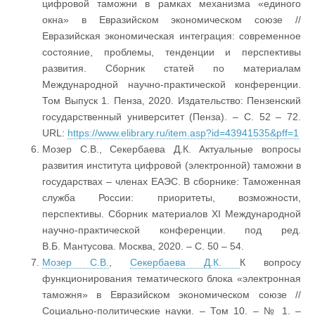
цифровой таможни в рамках механизма «единого
окна» в Евразийском экономическом союзе //
Евразийская экономическая интеграция: современное
состояние, проблемы, тенденции и перспективы
развития. Сборник статей по материалам
Международной научно‐практической конференции.
Том Выпуск 1. Пенза, 2020. Издательство: Пензенский
государственный университет (Пенза). – С. 52 – 72.
URL:
https://www.elibrary.ru/item.asp?id=43941535&pff=1
Мозер С.В., Секербаева Д.К. Актуальные вопросы
развития института цифровой (электронной) таможни в
государствах – членах ЕАЭС. В сборнике: Таможенная
служба России: приоритеты, возможности,
перспективы. Сборник материалов XI Международной
научно-практической конференции. под ред.
В.Б. Мантусова. Москва, 2020. – С. 50 – 54.
Мозер С.В.
,
Секербаева Д.К.
К вопросу
функционирования тематического блока «электронная
таможня» в Евразийском экономическом союзе //
Социально-политические науки. – Том 10. – № 1. –