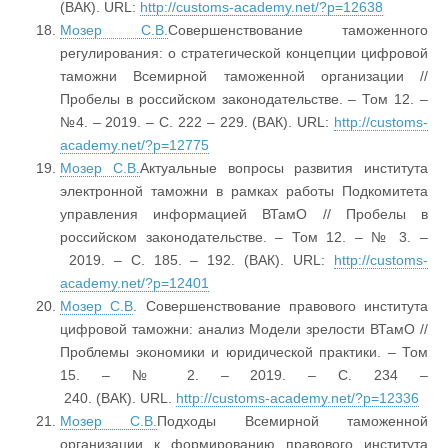
(ВАК). URL:
http://customs-academy.net/?p=12638
Мозер С.В.
Совершенствование таможенного
регулирования: о стратегической концепции цифровой
таможни Всемирной таможенной организации //
Пробелы в российском законодательстве. – Том 12. –
№4. – 2019. – С. 222 – 229. (ВАК). URL:
http://customs-
academy.net/?p=12775
Мозер С.В.
Актуальные вопросы развития института
электронной таможни в рамках работы Подкомитета
управления информацией ВТамО // Пробелы в
российском законодательстве. – Том 12. – № 3. –
2019. – С. 185. – 192. (ВАК). URL:
http://customs-
academy.net/?p=12401
Мозер С.В
. Совершенствование правового института
цифровой таможни: анализ Модели зрелости ВТамО //
Проблемы экономики и юридической практики. – Том
15. – № 2. – 2019. – С. 234 –
240. (ВАК). URL.
http://customs-academy.net/?p=12336
Мозер С.В.
Подходы Всемирной таможенной
организации к формированию правового института