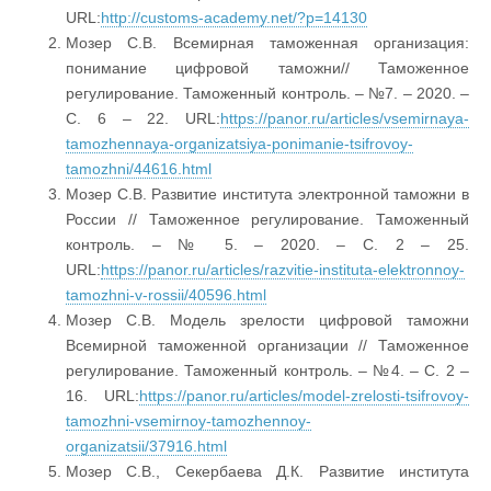
URL:
http://customs-academy.net/?p=14130
Мозер С.В. Всемирная таможенная организация:
понимание цифровой таможни// Таможенное
регулирование. Таможенный контроль. – №7. – 2020. –
С. 6 – 22. URL:
https://panor.ru/articles/vsemirnaya-
tamozhennaya-organizatsiya-ponimanie-tsifrovoy-
tamozhni/44616.html
Мозер С.В. Развитие института электронной таможни в
России // Таможенное регулирование. Таможенный
контроль. – № 5. – 2020. – С. 2 – 25.
URL:
https://panor.ru/articles/razvitie-instituta-elektronnoy-
tamozhni-v-rossii/40596.html
Мозер С.В. Модель зрелости цифровой таможни
Всемирной таможенной организации // Таможенное
регулирование. Таможенный контроль. – №4. – С. 2 –
16. URL:
https://panor.ru/articles/model-zrelosti-tsifrovoy-
tamozhni-vsemirnoy-tamozhennoy-
organizatsii/37916.html
Мозер С.В., Секербаева Д.К. Развитие института