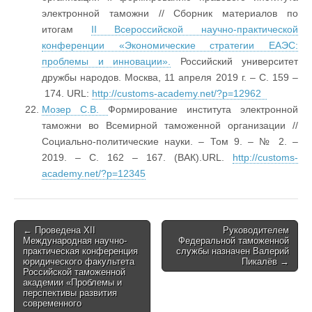
электронной таможни // Сборник материалов по
итогам
II Всероссийской научно-практической
конференции «Экономические стратегии ЕАЭС:
проблемы и инновации».
Российский университет
дружбы народов. Москва, 11 апреля 2019 г. – С. 159 –
174. URL:
http://customs-academy.net/?p=12962
Мозер С.В.
Формирование института электронной
таможни во Всемирной таможенной организации //
Социально-политические науки. – Том 9. – № 2. –
2019. – С. 162 – 167. (ВАК).URL.
http://customs-
academy.net/?p=12345
Post
← Проведена XII
Руководителем
Международная научно-
Федеральной таможенной
navigation
практическая конференция
службы назначен Валерий
юридического факультета
Пикалёв →
Российской таможенной
академии «Проблемы и
перспективы развития
современного