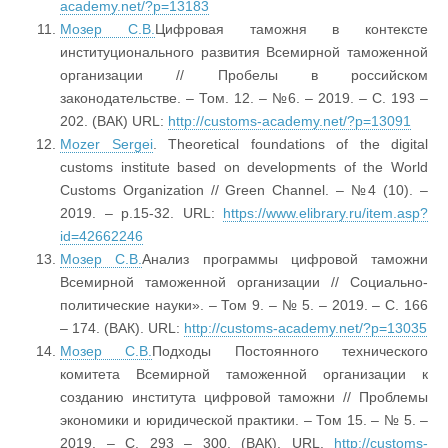
academy.net/?p=13183
Мозер С.В.
Цифровая таможня в контексте
институционального развития Всемирной таможенной
организации // Пробелы в российском
законодательстве. – Том. 12. – №6. – 2019. – С. 193 –
202. (ВАК) URL:
http://customs-academy.net/?p=13091
Mozer Sergei
. Theoretical foundations of the digital
customs institute based on developments of the World
Customs Organization // Green Channel. – №4 (10). –
2019. – p.15-32. URL:
https://www.elibrary.ru/item.asp?
id=42662246
Мозер С.В.
Анализ программы цифровой таможни
Всемирной таможенной организации // Социально-
политические науки». – Том 9. – № 5. – 2019. – С. 166
– 174. (ВАК). URL:
http://customs-academy.net/?p=13035
Мозер С.В.
Подходы Постоянного технического
комитета Всемирной таможенной организации к
созданию института цифровой таможни // Проблемы
экономики и юридической практики. – Том 15. – № 5. –
2019. – С. 293 – 300. (ВАК). URL.
http://customs-