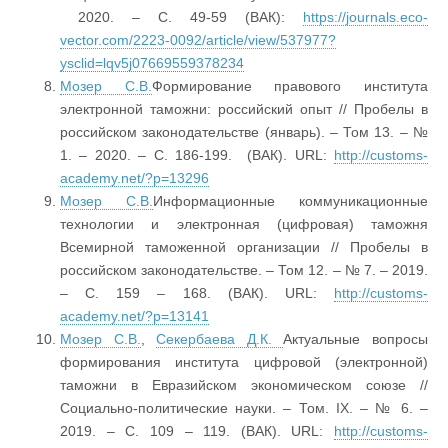
2020. – С. 49-59 (ВАК):
https://journals.eco-
vector.com/2223-0092/article/view/537977?
ysclid=lqv5j07669559378234
Мозер С.В.
Формирование правового института
электронной таможни: российский опыт // Пробелы в
российском законодательстве (январь). – Том 13. – №
1. – 2020. – С. 186-199. (ВАК). URL:
http://customs-
academy.net/?p=13296
Мозер С.В.
Информационные коммуникационные
технологии и электронная (цифровая) таможня
Всемирной таможенной организации // Пробелы в
российском законодательстве. – Том 12. – № 7. – 2019.
– С. 159 – 168. (ВАК). URL:
http://customs-
academy.net/?p=13141
Мозер С.В.
,
Секербаева Д.К.
Актуальные вопросы
формирования института цифровой (электронной)
таможни в Евразийском экономическом союзе //
Социально-политические науки. – Том. IX. – № 6. –
2019. – C. 109 – 119. (ВАК). URL:
http://customs-