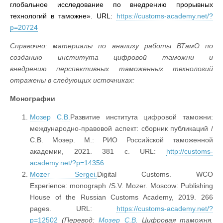
глобальное исследование по внедрению прорывных
технологий в таможне». URL:
https://customs-academy.net/?
p=20724
Справочно: материалы по анализу работы ВТамО по
созданию института цифровой таможни и
внедрению перспективных таможенных технологий
отражены в следующих источниках:
Монографии
Мозер С.В.
Развитие института цифровой таможни:
международно-правовой аспект: сборник публикаций /
С.В. Мозер. М.: РИО Российской таможенной
академии, 2021. 381 с. URL:
http://customs-
academy.net/?p=14356
Mozer Sergei.
Digital Customs. WCO
Experience: monograph
/S.V. Mozer. Moscow: Publishing
House of the Russian Customs Academy, 2019. 266
pages. URL:
https://customs-academy.net/?
p=12502
(
Перевод
:
Мозер
С
.
В
.
Цифровая таможня.