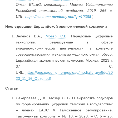
Опыт ВТамО: монография. Москва: Издательство
Российской таможенной академии, 2019.
266
с
.
URL:
https://customs-academy.net/?p=12388
)
Исследования Евразийской экономической комиссии
Зеленов В.А.,
Мозер С.В
. Передовые цифровые
технологии, реализуемые в сфере
внешнеэкономической деятельности, в контексте
совершенствования механизма «единого окна»: обзор.
Евразийская экономическая комиссия. Москва, 2023 г.
37 С.
URL:
https://eec.eaeunion.org/upload/medialibrary/8dd/20
23_11_16_Obzor.pdf
Статьи
Секербаева Д. К., Мозер С. В. О выработке подходов
по формированию цифровой таможни в государствах
– членах ЕАЭС // Таможенное регулирование.
Таможенный контроль. – № 10. – 2020. – С. 5 – 25.