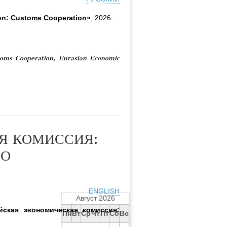
on: Customs Cooperation»
, 2026.
toms Cooperation, Eurasian Economic
Я КОМИССИЯ:
ВО
ENGLISH
Август 2026
йская экономическая комиссия:
Пн
Вт
Ср
Чт
Пт
Сб
Вс