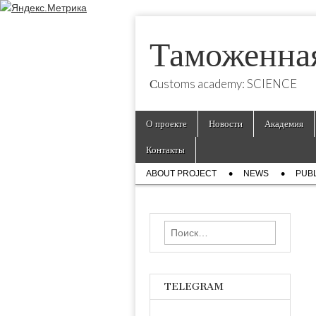
Таможенна
Сustoms academy: SCIENCE
Skip
Main
О проекте
Новости
Академия
to
menu
content
Контакты
Sub
ABOUT PROJECT
NEWS
PUBL
menu
Найти:
TELEGRAM