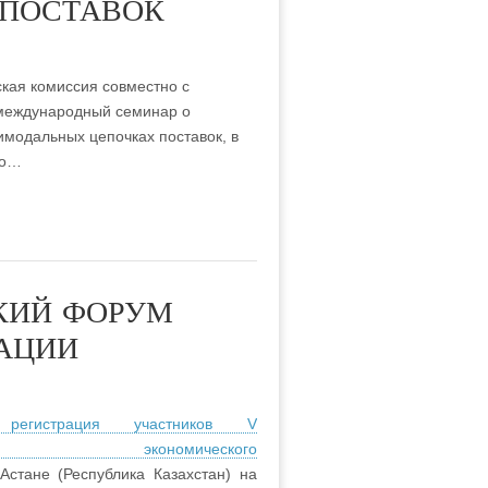
 ПОСТАВОК
кая комиссия совместно с
международный семинар о
имодальных цепочках поставок, в
го…
КИЙ ФОРУМ
РАЦИИ
 регистрация участников V
кого экономического
стане (Республика Казахстан) на