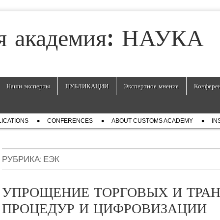
я академия: НАУКА
Наши эксперты
ПУБЛИКАЦИИ
Экспертное мнение
Конфере
ICATIONS
СONFERENCES
ABOUT CUSTOMS ACADEMY
IN
РУБРИКА:
ЕЭК
УПРОЩЕНИЕ ТОРГОВЫХ И ТРА
ПРОЦЕДУР И ЦИФРОВИЗАЦИИ