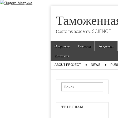
Таможенна
Сustoms academy: SCIENCE
Skip
Main
О проекте
Новости
Академия
to
menu
content
Контакты
Sub
ABOUT PROJECT
NEWS
PUBL
menu
Найти:
TELEGRAM