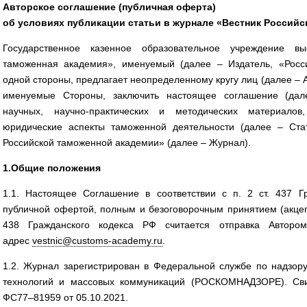
Авторское соглашение (публичная оферта)
об условиях публикации статьи в журнале «Вестник Россий
Государственное казенное образовательное учреждение вы
таможенная академия», именуемый (далее – Издатель, «Росс
одной стороны, предлагает неопределенному кругу лиц (далее – А
именуемые Стороны, заключить настоящее соглашение (дал
научных, научно-практических и методических материало
юридические аспекты таможенной деятельности (далее – Стат
Российской таможенной академии» (далее – Журнал).
1.Общие положения
1.1. Настоящее Соглашение в соответствии с п. 2 ст. 437 Г
публичной офертой, полным и безоговорочным принятием (акцепт
438 Гражданского кодекса РФ считается отправка Авторо
адрес
vestnic@customs-academy.ru
.
1.2. Журнал зарегистрирован в Федеральной службе по надзор
технологий и массовых коммуникаций (РОСКОМНАДЗОРЕ). Св
ФС77–81959 от 05.10.2021.