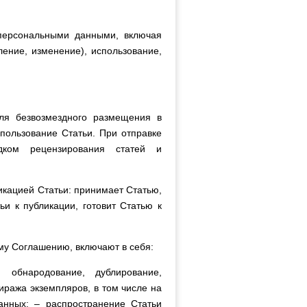
 персональными данными, включая
ление, изменение), использование,
ля безвозмездного размещения в
пользование Статьи. При отправке
дком рецензирования статей и
ликацией Статьи: принимает Статью,
и к публикации, готовит Статью к
му Соглашению, включают в себя:
 обнародование, дублирование,
иража экземпляров, в том числе на
анных; – распространение Статьи