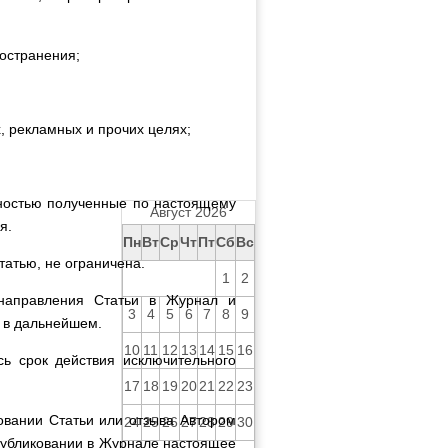
остранения;
 рекламных и прочих целях;
лностью полученные по настоящему
Август 2026
я.
Пн
Вт
Ср
Чт
Пт
Сб
Вс
татью, не ограничена.
1
2
 направления Статьи в Журнал и
3
4
5
6
7
8
9
и в дальнейшем.
10
11
12
13
14
15
16
ь срок действия исключительного
17
18
19
20
21
22
23
овании Статьи или отзыва Автором
24
25
26
27
28
29
30
публиковании в Журнале настоящее