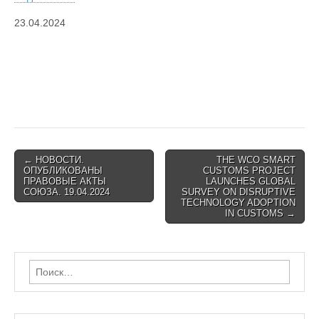
23.04.2024
Post
← НОВОСТИ.
THE WCO SMART
ОПУБЛИКОВАНЫ
CUSTOMS PROJECT
navigation
ПРАВОВЫЕ АКТЫ
LAUNCHES GLOBAL
СОЮЗА. 19.04.2024
SURVEY ON DISRUPTIVE
TECHNOLOGY ADOPTION
IN CUSTOMS →
Найти: