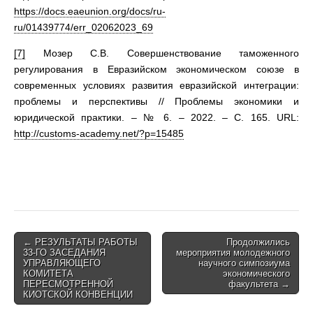
https://docs.eaeunion.org/docs/ru-
ru/01439774/err_02062023_69
[7]
Мозер С.В. Совершенствование таможенного
регулирования в Евразийском экономическом союзе в
современных условиях развития евразийской интеграции:
проблемы и перспективы // Проблемы экономики и
юридической практики. – № 6. – 2022. – С. 165. URL:
http://customs-academy.net/?p=15485
Post
← РЕЗУЛЬТАТЫ РАБОТЫ
Продолжились
33-ГО ЗАСЕДАНИЯ
мероприятия молодежного
navigation
УПРАВЛЯЮЩЕГО
научного симпозиума
КОМИТЕТА
экономического
ПЕРЕСМОТРЕННОЙ
факультета →
КИОТСКОЙ КОНВЕНЦИИ