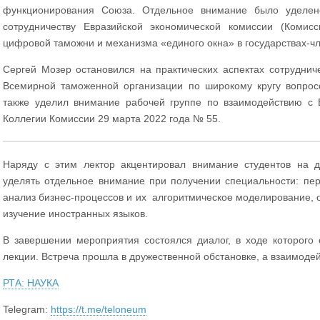
функционирования Союза. Отдельное внимание было уделен
сотрудничеству Евразийской экономической комиссии (Комисс
цифровой таможни и механизма «единого окна» в государствах-ч
Сергей Мозер остановился на практических аспектах сотруднич
Всемирной таможенной организации по широкому кругу вопросо
также уделил внимание рабочей группе по взаимодействию с
Коллегии Комиссии 29 марта 2022 года № 55.
Наряду с этим лектор акцентировал внимание студентов на 
уделять отдельное внимание при получении специальности: пе
анализ бизнес-процессов и их алгоритмическое моделирование, о
изучение иностранных языков.
В завершении мероприятия состоялся диалог, в ходе которого
лекции. Встреча прошла в дружественной обстановке, а взаимоде
РТА: НАУКА
Telegram:
https://t.me/teloneum