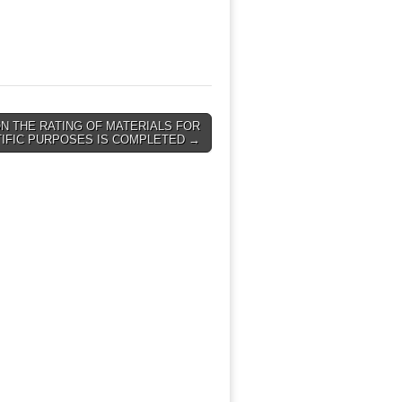
N THE RATING OF MATERIALS FOR
TIFIC PURPOSES IS COMPLETED →