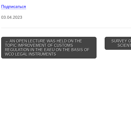
Подписаться
03.04.2023
Post
← AN OPEN LECTURE WAS HELD ON THE
SURVEY O
TOPIC IMPROVEMENT OF CUSTOMS
SCIEN
navigation
REGULATION IN THE EAEU ON THE BASIS OF
WCO LEGAL INSTRUMENTS