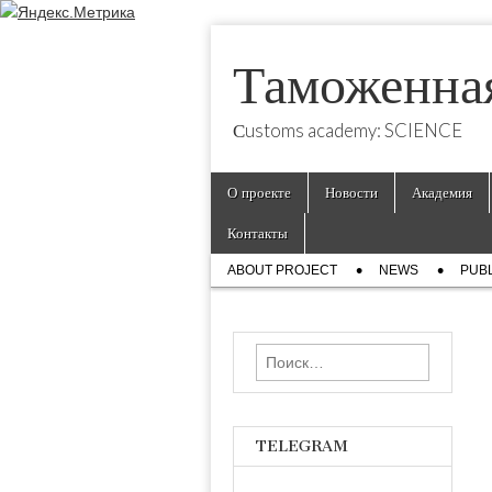
Таможенна
Сustoms academy: SCIENCE
Skip
Main
О проекте
Новости
Академия
to
menu
content
Контакты
Sub
ABOUT PROJECT
NEWS
PUBL
menu
Найти:
TELEGRAM