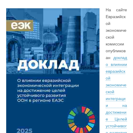
На сайте
Евразийск
ой
экономиче
ской
комиссии
опубликов
ан
доклад
о влиянии
евразийск
ой
экономиче
ской
интеграци
и на
достижени
е Целей
устойчивог
о развития