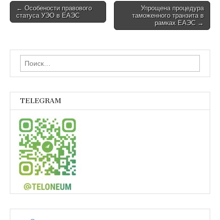
Post
← Особености правового
Упрощена процедура
статуса УЭО в ЕАЭС
таможенного транзита в
navigation
рамках ЕАЭС →
Найти:
TELEGRAM