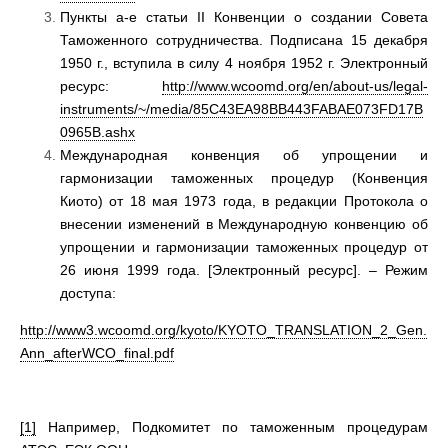
Пункты a-e статьи II Конвенции о создании Совета
Таможенного сотрудничества. Подписана 15 декабря
1950 г., вступила в силу 4 ноября 1952 г. Электронный
ресурс:
http://www.wcoomd.org/en/about-us/legal-
instruments/~/media/85C43EA98BB443FABAE073FD17B
0965B.ashx
Международная конвенция об упрощении и
гармонизации таможенных процедур (Конвенция
Киото) от 18 мая 1973 года, в редакции Протокола о
внесении изменений в Международную конвенцию об
упрощении и гармонизации таможенных процедур от
26 июня 1999 года. [Электронный ресурс]. – Режим
доступа:
http://www3.wcoomd.org/kyoto/KYOTO_TRANSLATION_2_Gen.
Ann_afterWCO_final.pdf
[1]
Например, Подкомитет по таможенным процедурам