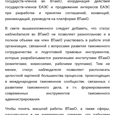
государств-членов во ВТамО, координация действий
государств-членов ЕАЭС и продвижение интересов ЕАЭС
при разработке и принятии соглашений, конвенций,
рекомендаций, руководств на платформе ВТамО.
В свете вышеизложенного следует добавить, что статус
наблюдателя
во ВТамО не позволяет разнопланово и в
полном объеме как член ВТамО участвовать в работе этой
организации, связанной с вопросами развития таможенного
сотрудничества и подготовкой правовых инструментов,
которые разрабатываются различными институтами ВТамО
(комитетами, комиссиями, рабочими группами). Тем не
менее, статус наблюдателя позволяет располагать
целостной картиной большинства процессов, происходящих
в международном таможенном сообществе, связанных с
развитием таможенного дела, в т.ч. формированием
современных инструментов таможенного
администрирования.
Чтобы понять масштаб работы ВТамО, а также сферы,
находящихся в ее компетенции, отметим, что рабочими