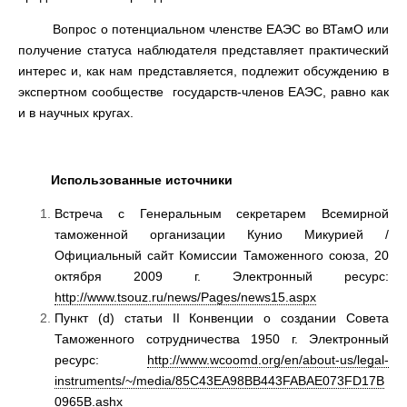
Вопрос о потенциальном членстве ЕАЭС во ВТамО или
получение статуса наблюдателя представляет практический
интерес и, как нам представляется, подлежит обсуждению в
экспертном сообществе государств-членов ЕАЭС, равно как
и в научных кругах.
Использованные источники
Встреча с Генеральным секретарем Всемирной
таможенной организации Кунио Микурией /
Официальный сайт Комиссии Таможенного союза, 20
октября 2009 г. Электронный ресурс:
http://www.tsouz.ru/news/Pages/news15.aspx
Пункт (d) статьи II Конвенции о создании Совета
Таможенного сотрудничества 1950 г. Электронный
ресурс:
http://www.wcoomd.org/en/about-us/legal-
instruments/~/media/85C43EA98BB443FABAE073FD17B
0965B.ashx