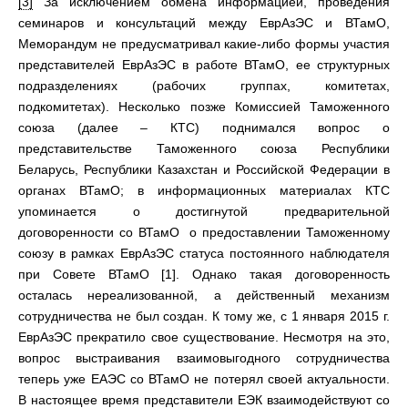
[3]
За исключением обмена информацией, проведения
семинаров и консультаций между ЕврАзЭС и ВТамО,
Меморандум не предусматривал какие-либо формы участия
представителей ЕврАзЭС в работе ВТамО, ее структурных
подразделениях (рабочих группах, комитетах,
подкомитетах). Несколько позже Комиссией Таможенного
союза (далее – КТС) поднимался вопрос о
представительстве Таможенного союза Республики
Беларусь, Республики Казахстан и Российской Федерации в
органах ВТамО; в информационных материалах КТС
упоминается о достигнутой предварительной
договоренности со ВТамО о предоставлении Таможенному
союзу в рамках ЕврАзЭС статуса постоянного наблюдателя
при Совете ВТамО [1]. Однако такая договоренность
осталась нереализованной, а действенный механизм
сотрудничества не был создан. К тому же, с 1 января 2015 г.
ЕврАзЭС прекратило свое существование. Несмотря на это,
вопрос выстраивания взаимовыгодного сотрудничества
теперь уже ЕАЭС со ВТамО не потерял своей актуальности.
В настоящее время представители ЕЭК взаимодействуют со