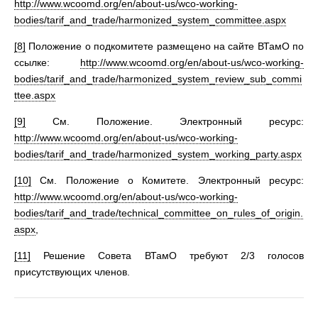
http://www.wcoomd.org/en/about-us/wco-working-
bodies/tarif_and_trade/harmonized_system_committee.aspx
[8]
Положение о подкомитете размещено на сайте ВТамО по
ссылке:
http://www.wcoomd.org/en/about-us/wco-working-
bodies/tarif_and_trade/harmonized_system_review_sub_commi
ttee.aspx
[9]
См. Положение. Электронный ресурс:
http://www.wcoomd.org/en/about-us/wco-working-
bodies/tarif_and_trade/harmonized_system_working_party.aspx
[10]
См. Положение о Комитете. Электронный ресурс:
http://www.wcoomd.org/en/about-us/wco-working-
bodies/tarif_and_trade/technical_committee_on_rules_of_origin.
aspx
,
[11]
Решение Совета ВТамО требуют 2/3 голосов
присутствующих членов.