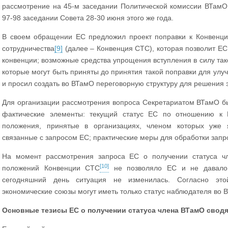
рассмотрение на 45-м заседании Политической комиссии ВТамО 
97-98 заседании Совета 28-30 июня этого же года.
В своем обращении ЕС предложил проект поправки к Конвенци
сотрудничества
[9]
(далее – Конвенция СТС), которая позволит ЕС
конвенции; возможные средства упрощения вступления в силу тако
которые могут быть приняты до принятия такой поправки для улу
и просил создать во ВТамО переговорную структуру для решения э
Для организации рассмотрения вопроса Секретариатом ВТамО 
фактические элементы: текущий статус ЕС по отношению к 
положения, принятые в организациях, членом которых уже 
связанные с запросом ЕС; практические меры для обработки запр
На момент рассмотрения запроса ЕС о получении статуса чл
[10]
положений Конвенции СТС
не позволяло ЕС и не давало
сегодняшний день ситуация не изменилась. Согласно эт
экономические союзы могут иметь только статус наблюдателя во 
Основные тезисы ЕС о получении статуса члена ВТамО свод