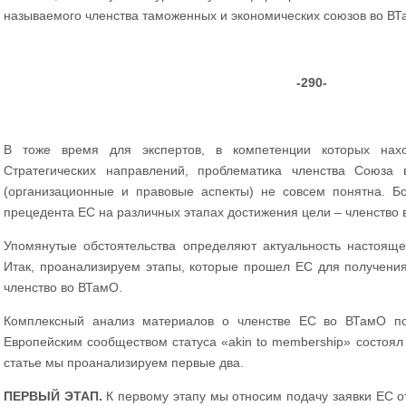
называемого членства таможенных и экономических союзов во 
-290-
В тоже время для экспертов, в компетенции которых нахо
Стратегических направлений, проблематика членства Союза
(организационные и правовые аспекты) не совсем понятна. Бо
прецедента ЕС на различных этапах достижения цели – членство
Упомянутые обстоятельства определяют актуальность настояще
Итак, проанализируем этапы, которые прошел ЕС для получения
членство во ВТамО.
Комплексный анализ материалов о членстве ЕС во ВТамО пок
Европейским сообществом статуса «akin to membership» состоял 
статье мы проанализируем первые два.
ПЕРВЫЙ ЭТАП.
К первому этапу мы относим подачу заявки ЕС от