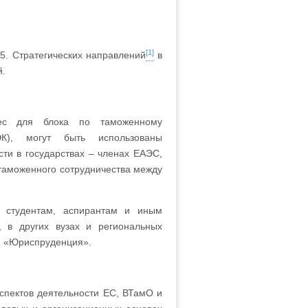
[1]
5. Стратегических направлений
в
й.
рес для блока по таможенному
ЭК), могут быть использованы
ти в государствах – членах ЕАЭС,
таможенного сотрудничества между
, студентам, аспирантам и иным
 в других вузах и региональных
 и «Юриспруденция».
спектов деятельности ЕС, ВТамО и