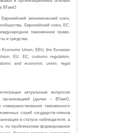
авовых и организационных основах
лена ВТамО.
Евразийский экономический союз,
ообщества, Европейский союз, ЕС,
международное таможенное право,
ты и средства.
 Economic Union, EEU, the Eurasian
ion, EU, EC, customs regulation,
customs and economic union, legal
интеграции актуальным вопросом
й организацией (далее – ВТамО,
м совершенствования таможенного
оженных служб государств-членов
низации в статусе наблюдателя, а
его, по проблематике формирования