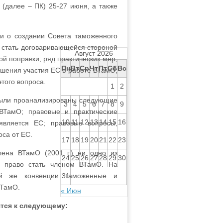
(далее – ПК) 25-27 июня, а также
и о создании Совета таможенного
 стать договаривающейся стороной
Август 2026
й поправки; ряд практических мер,
Пн
Вт
Ср
Чт
Пт
Сб
Вс
чшения участия ЕС в работе ВТамО;
того вопроса.
1
2
были проанализированы следующие
3
4
5
6
7
8
9
ВТамО; правовые и практические
10
11
12
13
14
15
16
является ЕС; правовые вопросы,
оса от ЕС.
17
18
19
20
21
22
23
ена ВТамО (2001 г.) ни одно из
24
25
26
27
28
29
30
 право стать членом ВТамО. На
31
ой же конвенции таможенные и
ВТамО.
« Июн
ятся к следующему: