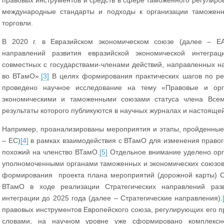
правовых инструментов и средств в сфере таможенного регулиро
международные стандарты и подходы к организации таможен
торговли.
В 2020 г. в Евразийском экономическом союзе (далее – Е
направлений развития евразийской экономической интегра
совместных с государствами-членами действий, направленных н
во ВТамО».
[3]
В целях формирования практических шагов по ре
проведено научное исследование на тему «Правовые и орг
экономическими и таможенными союзами статуса члена Всем
результаты которого публикуются в научных журналах и настоящей
Например, проанализированы мероприятия и этапы, пройденные
– ЕС)
[4]
в рамках взаимодействия с ВТамО для изменения правого
похожий на членство ВТамО.
[5]
Отдельное внимание уделено орг
уполномоченными органами таможенных и экономических союзов
формирования проекта плана мероприятий (дорожной карты) С
ВТамО в ходе реализации Стратегических направлений разв
интеграции до 2025 года (далее – Стратегические направления).
правовых инструментов Европейского союза, регулирующих его п
словами, на научном уровне уже сформировано комплексн