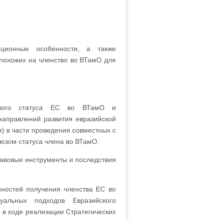
ационные особенности, а также
похожих на членство во ВТамО для
вового статуса ЕС во ВТамО и
направлений развития евразийской
я) в части проведения совместных с
юзом статуса члена во ВТамО.
авовые инструменты и последствия
ностей получения членства ЕС во
альных подходов Евразийского
 в ходе реализации Стратегических