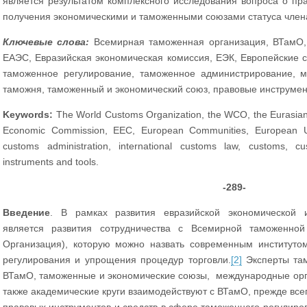
является результатом комплексного исследования вопроса о пр
получения экономическими и таможенными союзами статуса ч
Ключевые слова:
Всемирная таможенная организация, ВТамО, 
ЕАЭС, Евразийская экономическая комиссия, ЕЭК, Европейские с
таможенное регулирование, таможенное администрирование, 
таможня, таможенный и экономический союз, правовые инструмен
Keywords:
The World Customs Organization, the WCO, the Eurasian
Economic Commission, EEC, European Communities, European Un
customs administration, international customs law, customs, 
instruments and tools.
-289-
Введение
. В рамках развития евразийской экономической 
является развития сотрудничества с Всемирной таможенно
Организация), которую можно назвать современным институто
регулирования и упрощения процедур торговли.
[2]
Эксперты там
ВТамО, таможенные и экономические союзы, международные орга
также академические круги взаимодействуют с ВТамО, прежде вс