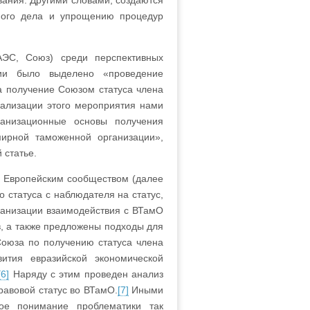
вания. Другими словами, создаются
ного дела и упрощению процедур
АЭС, Союз) среди перспективных
ции было выделено «проведение
а получение Союзом статуса члена
ализации этого мероприятия нами
анизационные основы получения
ирной таможенной организации»,
 статье.
 Европейским сообществом (далее
 статуса с наблюдателя на статус,
анизации взаимодействия с ВТамО
, а также предложены подходы для
оюза по получению статуса члена
ития евразийской экономической
[6]
Наряду с этим проведен анализ
равовой статус во ВТамО.
[7]
Иными
ое понимание проблематики так