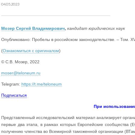
04.05.2023
Mозер Сергей Владимирович
,
кандидат юридических наук
Опубликовано: Пробелы в российском законодательстве. – Том. XV. 
(
Ознакомиться с оригиналом
)
© С.В. Мозер, 2022
moser@teloneum.ru
Telegram:
https://t.me/teloneum
Подписаться
При использовани
Представленный исследовательский материал анализирует орган
первые два этапа, в рамках которых Европейские сообщества (
получению членства во Всемирной таможенной организации (