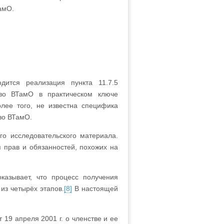
ВТамО.
дится реализация пункта 11.7.5
 во ВТамО в практическом ключе
лее того, не известна специфика
 во ВТамО.
го исследовательского материала.
 прав и обязанностей, похожих на
азывает, что процесс получения
из четырёх этапов.
[8]
В настоящей
 19 апреля 2001 г. о членстве и ее