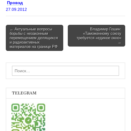
Провэд
27.09.2012
Post
← Актуальные вопросы
Владимир Гошин:
борьбы с незаконным
«Таможенному союзу
navigation
перемещением делящихся
требуется «единое окно»
и радиоактивных
→
материалов на границе РФ
Найти:
TELEGRAM