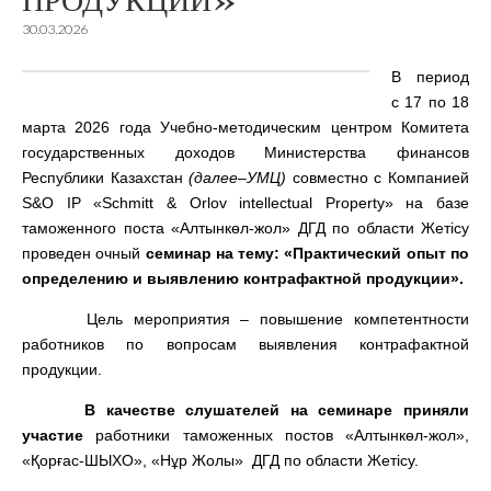
ПРОДУКЦИИ»
30.03.2026
В период
с 17 по 18
марта 2026 года Учебно-методическим центром Комитета
государственных доходов Министерства финансов
Республики Казахстан
(
далее
–
УМЦ
)
совместно с Компанией
S&O IP «Schmitt & Orlov intellectual Property» на базе
таможенного поста «Алтынкөл-жол» ДГД по области Жетісу
проведен очный
семинар на тему: «Практический опыт по
определению и выявлению контрафактной продукции».
Цель мероприятия – повышение компетентности
работников по вопросам выявления контрафактной
продукции.
В качестве слушателей на семинаре приняли
участие
работники таможенных постов «Алтынкөл-жол»,
«Қорғас-ШЫХО», «Нұр Жолы» ДГД по области Жетісу.