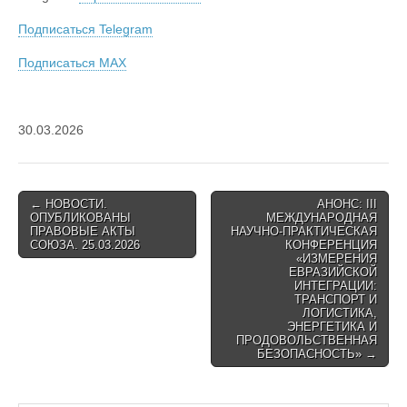
Подписаться Telegram
Подписаться MAX
30.03.2026
Post
← НОВОСТИ.
АНОНС: III
ОПУБЛИКОВАНЫ
МЕЖДУНАРОДНАЯ
navigation
ПРАВОВЫЕ АКТЫ
НАУЧНО-ПРАКТИЧЕСКАЯ
СОЮЗА. 25.03.2026
КОНФЕРЕНЦИЯ
«ИЗМЕРЕНИЯ
ЕВРАЗИЙСКОЙ
ИНТЕГРАЦИИ:
ТРАНСПОРТ И
ЛОГИСТИКА,
ЭНЕРГЕТИКА И
ПРОДОВОЛЬСТВЕННАЯ
БЕЗОПАСНОСТЬ» →