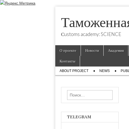
Таможенна
Сustoms academy: SCIENCE
Skip
Main
О проекте
Новости
Академия
to
menu
content
Контакты
Sub
ABOUT PROJECT
NEWS
PUBL
menu
Найти:
TELEGRAM