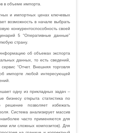
ов в объеме импорта.
тных и импортных ценах ключевых
ает возможность в начале выбрать
овую конкурентоспособность своей
ценарий 5 “Оперативные данные”
любую страну.
 информацию об объемах экспорта
альных данных, то есть сведений,
сервис “Отчет. Внешняя торговля
е об импорте любой интересующей
ений.
ешает одну из прикладных задач –
е бизнесу открыта статистика по
ое решение позволяет избежать
роля. Система анализирует массив
 наиболее часто применяются для
ики или сложных композитов). Для
простоев на границе и корректный