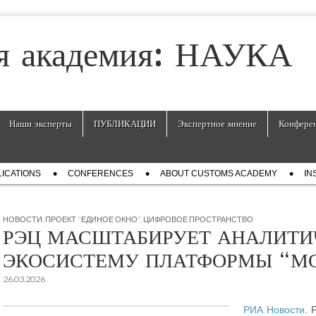
я академия: НАУКА
Наши эксперты
ПУБЛИКАЦИИ
Экспертное мнение
Конфере
ICATIONS
СONFERENCES
ABOUT CUSTOMS ACADEMY
IN
НОВОСТИ
,
ПРОЕКТ "ЕДИНОЕ ОКНО"
,
ЦИФРОВОЕ ПРОСТРАНСТВО
РЭЦ МАСШТАБИРУЕТ АНАЛИТ
ЭКОСИСТЕМУ ПЛАТФОРМЫ “МО
26.03.2026
РИА Новости
. 