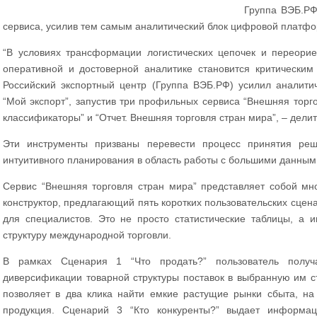
Группа ВЭБ.РФ
сервиса, усилив тем самым аналитический блок цифровой платфо
“В условиях трансформации логистических цепочек и переорие
оперативной и достоверной аналитике становится критическим
Российский экспортный центр (Группа ВЭБ.РФ) усилил аналит
“Мой экспорт”, запустив три профильных сервиса “Внешняя торг
классификаторы” и “Отчет. Внешняя торговля стран мира”, – дели
Эти инструменты призваны перевести процесс принятия реш
интуитивного планирования в область работы с большими данным
Сервис “Внешняя торговля стран мира” представляет собой мн
конструктор, предлагающий пять коротких пользовательских сце
для специалистов. Это не просто статистические таблицы, а и
структуру международной торговли.
В рамках Сценария 1 “Что продать?” пользователь полу
диверсификации товарной структуры поставок в выбранную им ст
позволяет в два клика найти емкие растущие рынки сбыта, на
продукция. Сценарий 3 “Кто конкуренты?” выдает информа