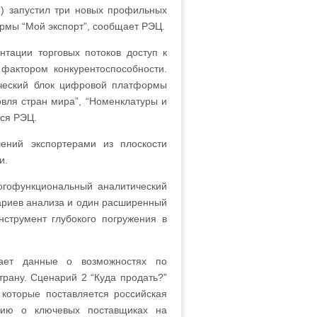
) запустил три новых профильных
рмы “Мой экспорт”, сообщает РЭЦ.
нтации торговых потоков доступ к
 фактором конкурентоспособности.
ический блок цифровой платформы
овля стран мира”, “Номенклатуры и
тся РЭЦ.
ений экспортерами из плоскости
и.
огофункциональный аналитический
нариев анализа и один расширенный
нструмент глубокого погружения в
чает данные о возможностях по
рану. Сценарий 2 “Куда продать?”
 которые поставляется российская
цию о ключевых поставщиках на