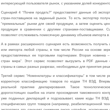
интересующий пользователя рынок, с указанием долей конкурент
Сценарий 4 “Почем продать?” предоставляет данные об экспор
стран-поставщиков на заданный рынок. То есть экспортер получ
“премиальные” рынки для своей продукции, а затем оценить цен
продукции в сравнении с другими странами-поставщиками. С
позволяет отслеживать помесячную динамику объемов импорта в 
А в рамках расширенного сценария есть возможность получить
или импорта любой страны, в том числе России на основе зерк
предоставляемых ее торговыми партнерами. Вторая новинка – 
стран мира”. Этот сервис позволяет выгрузить в PDF данны
страны в самых разных разрезах, необходимых для принятия реш
Третий сервис “Номенклатуры и классификаторы” в том числе р
корректную классификацию товаров по кодам ТН ВЭД. Впервы
реальной практике декларирования. Такое технологическ
дорогостоящих ошибок на этапе прохождения таможенного конт
уже поданных деклараций и подсказывает, какие коды ТН ВЭД
специфических групп товаров (например, реабилитационной техн
экспортера это означает снижение риска штрафов, исключение 