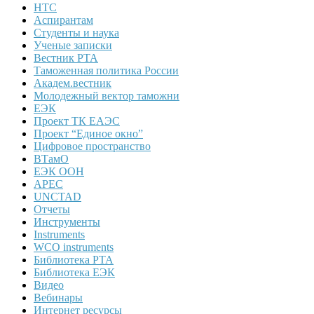
НТС
Аспирантам
Студенты и наука
Ученые записки
Вестник РТА
Таможенная политика России
Академ.вестник
Молодежный вектор таможни
ЕЭК
Проект ТК ЕАЭС
Проект “Единое окно”
Цифровое пространство
ВТамО
ЕЭК ООН
APEC
UNCTAD
Отчеты
Инструменты
Instruments
WCO instruments
Библиотека РТА
Библиотека ЕЭК
Видео
Вебинары
Интернет ресурсы