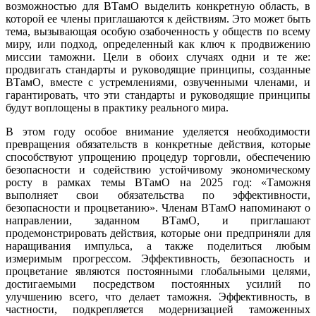
возможностью для ВТамО выделить конкретную область, в
которой ее члены приглашаются к действиям. Это может быть
тема, вызывающая особую озабоченность у обществ по всему
миру, или подход, определенный как ключ к продвижению
миссии таможни. Цели в обоих случаях одни и те же:
продвигать стандарты и руководящие принципы, созданные
ВТамО, вместе с устремлениями, озвученными членами, и
гарантировать, что эти стандарты и руководящие принципы
будут воплощены в практику реального мира.
В этом году особое внимание уделяется необходимости
превращения обязательств в конкретные действия, которые
способствуют упрощению процедур торговли, обеспечению
безопасности и содействию устойчивому экономическому
росту в рамках темы ВТамО на 2025 год: «Таможня
выполняет свои обязательства по эффективности,
безопасности и процветанию». Членам ВТамО напоминают о
направлении, заданном ВТамО, и приглашают
продемонстрировать действия, которые они предприняли для
наращивания импульса, а также поделиться любым
измеримым прогрессом. Эффективность, безопасность и
процветание являются постоянными глобальными целями,
достигаемыми посредством постоянных усилий по
улучшению всего, что делает таможня. Эффективность, в
частности, подкрепляется модернизацией таможенных