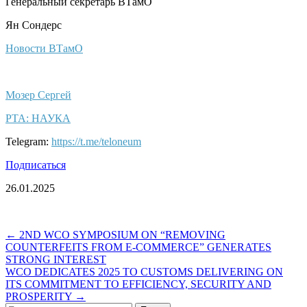
Генеральный секретарь ВТамО
Ян Сондерс
Новости ВТамО
Мозер Сергей
РТА: НАУКА
Telegram:
https://t.me/teloneum
Подписаться
26.01.2025
Post
← 2ND WCO SYMPOSIUM ON “REMOVING
COUNTERFEITS FROM E-COMMERCE” GENERATES
navigation
STRONG INTEREST
WCO DEDICATES 2025 TO CUSTOMS DELIVERING ON
ITS COMMITMENT TO EFFICIENCY, SECURITY AND
PROSPERITY →