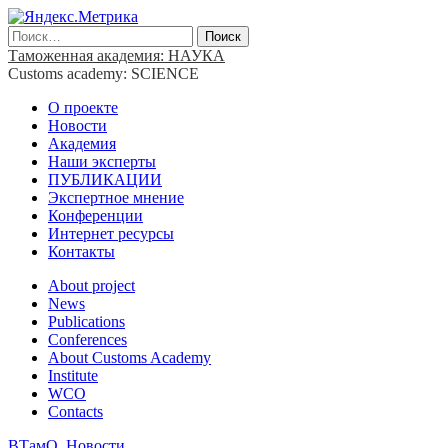
Найти:
Таможенная академия: НАУКА
Сustoms academy: SCIENCE
Main
Skip
О проекте
to
Новости
menu
content
Академия
Наши эксперты
ПУБЛИКАЦИИ
Экспертное мнение
Конференции
Интернет ресурсы
Контакты
Sub
About project
News
menu
Publications
Сonferences
About Customs Academy
Institute
WCO
Contacts
ВТамО
,
Новости