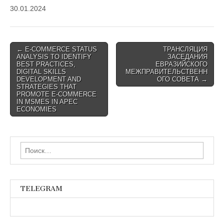
30.01.2024
Post
← E-COMMERCE STATUS
ТРАНСЛЯЦИЯ
ANALYSIS TO IDENTIFY
ЗАСЕДАНИЯ
navigation
BEST PRACTICES,
ЕВРАЗИЙСКОГО
DIGITAL SKILLS
МЕЖПРАВИТЕЛЬСТВЕНН
DEVELOPMENT AND
ОГО СОВЕТА →
STRATEGIES THAT
PROMOTE E-COMMERCE
IN MSMES IN APEC
ECONOMIES
Найти:
TELEGRAM