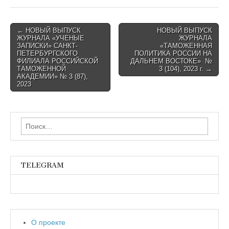
Post
← НОВЫЙ ВЫПУСК
НОВЫЙ ВЫПУСК
ЖУРНАЛА «УЧЕНЫЕ
ЖУРНАЛА
navigation
ЗАПИСКИ» САНКТ-
«ТАМОЖЕННАЯ
ПЕТЕРБУРГСКОГО
ПОЛИТИКА РОССИИ НА
ФИЛИАЛА РОССИЙСКОЙ
ДАЛЬНЕМ ВОСТОКЕ» №
ТАМОЖЕННОЙ
3 (104), 2023 г. →
АКАДЕМИИ» № 3 (87),
2023
Найти:
TELEGRAM
О проекте