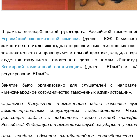
В рамках договорённостей руководства Российской таможенн
Евразийской экономической комиссии
(далее – ЕЭК, Комиссия
заместитель начальника отдела перспективных таможенных тех
законодательства и правоприменительной практики, кандидат юр
студентов факультета таможенного дела по темам «Институц
Всемирной таможенной организации
» (далее – ВТамО) и «Ан
регулирования ВТамО».
Занятие было организовано для слушателей с направлен
«Международное сотрудничество таможенных администраций».
Справочно: Факультет таможенного одела является вуз
административным структурным подразделением Росс
решающим задачи по подготовке кадров высшей квалифи
Российской Федерации и таможенных служб государств–участн
Цель профиля обучения (международное сотрудничество