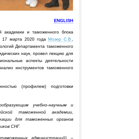
ENGLISH
ой академии и таможенного блока
) 17 марта 2020 года
Мозер С.В.
,
нологий Департамента таможенного
идических наук, провел лекцию для
иональные аспекты деятельности
ализ инструментов таможенного
ностью (профилем) подготовки
ообразующим учебно-научным и
ийской таможенной академии,
кации для таможенных органов
иков СНГ.
 таможенных администраций) –