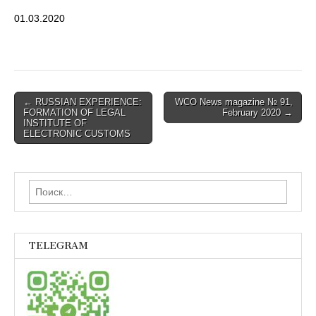
01.03.2020
Post
← RUSSIAN EXPERIENCE:
WCO News magazine № 91,
FORMATION OF LEGAL
February 2020 →
navigation
INSTITUTE OF
ELECTRONIC CUSTOMS
Найти:
TELEGRAM