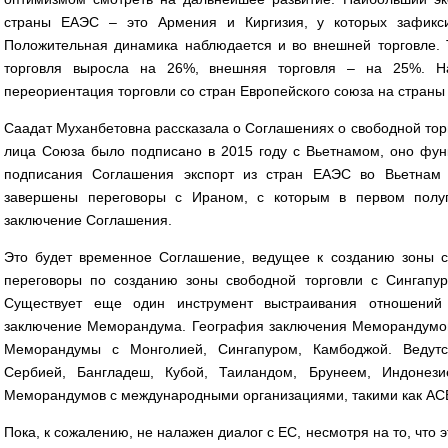
страны ЕАЭС – это Армения и Киргизия, у которых зафикс
Положительная динамика наблюдается и во внешней торговле. 
торговля выросла на 26%, внешняя торговля – на 25%. На
переориентация торговли со стран Европейского союза на страны
Саадат Муханбетовна рассказала о Соглашениях о свободной тор
лица Союза было подписано в 2015 году с Вьетнамом, оно фун
подписания Соглашения экспорт из стран ЕАЭС во Вьетнам 
завершены переговоры с Ираном, с которым в первом полуг
заключение Соглашения.
Это будет временное Соглашение, ведущее к созданию зоны св
переговоры по созданию зоны свободной торговли с Сингапур
Существует еще один инструмент выстраивания отношени
заключение Меморандума. География заключения Меморандумов
Меморандумы с Монголией, Сингапуром, Камбоджой. Ведут
Сербией, Бангладеш, Кубой, Таиландом, Брунеем, Индонези
Меморандумов с международными организациями, такими как А
Пока, к сожалению, не налажен диалог с ЕС, несмотря на то, что 