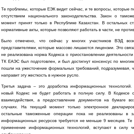
Те проблемы, которые ЕЭК видит сейчас, и те вопросы, которые 
отсутствием национального законодательства. Закон о тамо
момент принят только в Республике Казахстан. В остальных с
нормативные акты, которые позволяют работать в части, не проти
Было отмечено, что сейчас у многих участников ВЭД во
представителями, которые массово лишаются лицензии. Это связа
не реализована норма Кодекса о приостановлении деятельности 
ТК ЕАЭС был подготовлен, и был достигнут консенсус по многи
пошли на ужесточение формальных требований, подразумевая, ч
направит эту жесткость в нужное русло.
Третья задача – это доработка информационных технологий.
новый Кодекс не будет работать в полную силу. В Кодексе о
взаимодействия, а предоставление документов на бумаге во
случаях. На текущий момент только электронное деклариро
остальные таможенные операции пока не реализованы в эл
информационных ресурсов требуется не меньше 9 месяцев. Те 
применение информационных технологий, вступают в силу 