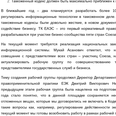
Таможенный кодекс должен быть максимально приближен к
В ближайшие год – два планируется разработать более 1
регулировать информационные технологии в таможенном деле. 
таможенные кодексы были довольно жесткие, в новом документ
содействие бизнесу. ТК ЕАЭС – это первый нормативный право
разрабатывался при участии бизнес-сообщества пяти стран Союза
На текущий момент требуется реализация национальных зако
информационной системы. Мукай Асанович отметил, что 
совещание с представителями всех стран – участниц Союза, 
актуализировать рабочую группу по совершенствованию т
представителями государственных служб и бизнеса.
Тему создания рабочей группы продолжил Директор Департамент
правоприменительной практики ЕЭК Дмитрий Викторович Не
предыдущем этапе рабочая группа была нацелена на подготовку
года стало понятно, что в данной площадке сохраняется н
отложенных вещах, которые мы договорились не включать в Коде
такие вопросы как, например, регулирование действенности эк
текущий момент мы готовы возобновить работу в рамках рабочей 