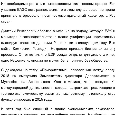
Их необходимо решать в вышестоящем таможенном органе. Есл
участниц ЕАЭС есть разногласия, то в этом случае решение прин
принятые в Брюсселе, носят рекомендательный характер, а Ре
стран.
Дмитрий Викторович обратил внимание на задачу, которую ЕЭК н
мониторинг законодательства в плане унификации нормативных
планирует заняться данными Решениями в следующем году. Все
сайте Комиссии. Господин Некрасов призвал бизнес активно 
проектов. Он отметил, что ЕЭК всегда открыта для диалога и пр
одно Решение Комиссии не может быть принято без общества.
С докладом на тему: «Приоритетные направления международн
2018 г.» выступила Заместитель директора Департамента 
Муханбетовна Асансеитова. Она отметила, что ежегодно К
международной деятельности, которая затрагивает реализацию з
торгово-экономическому развитию, экспортному потенциалу ст
функционировать в 2015 году.
И этот год был сложный в плане экономических показателе
оптимизмом смотреть на дальнейшее развитие. Наибольший эк