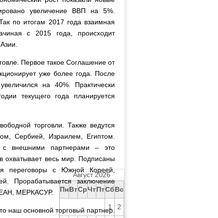
ировано увеличение ВВП на 5%.
Так по итогам 2017 года взаимная
чиная с 2015 года, происходит
 Азии.
говле. Первое такое Соглашение от
кционирует уже более года. После
увеличился на 40%. Практически
одии текущего года планируется
ободной торговли. Также ведутся
ом, Сербией, Израилем, Египтом.
й с внешними партнерами – это
 охватывает весь мир. Подписаны
ся переговоры с Южной Кореей,
Август 2026
ей. Прорабатывается заключение
Пн
Вт
Ср
Чт
Пт
Сб
Вс
СЕАН, МЕРКАСУР.
1
2
это наш основной торговый партнер.