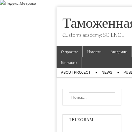
Таможенна
Сustoms academy: SCIENCE
Skip
Main
О проекте
Новости
Академия
to
menu
content
Контакты
Sub
ABOUT PROJECT
NEWS
PUBL
menu
Найти:
TELEGRAM