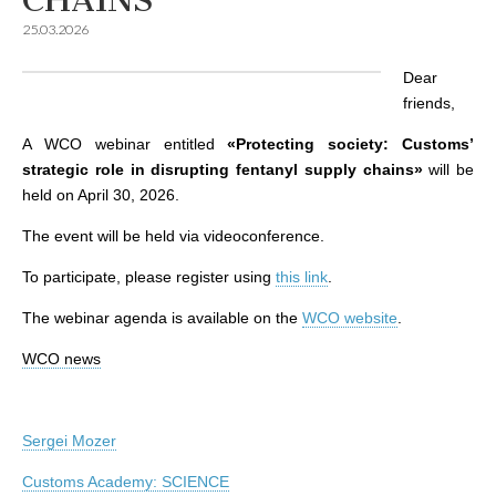
CHAINS”
25.03.2026
Dear
friends,
A WCO webinar entitled
«Protecting society: Customs’
strategic role in disrupting fentanyl supply chains»
will be
held on April 30, 2026.
The event will be held via videoconference.
To participate, please register using
this link
.
The webinar agenda is available on the
WCO website
.
WCO news
Sergei Mozer
Сustoms Academy: SCIENCE