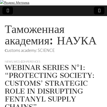
Таможенная
академия: НАУКА
Сustoms academy: SCIENCE
NEWS
,
WCO
,
СONFERENCES
WEBINAR SERIES N°1:
“PROTECTING SOCIETY:
CUSTOMS’ STRATEGIC
ROLE IN DISRUPTING
FENTANYL SUPPLY