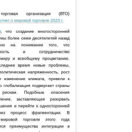
торговая организация (ВТО)
отчет о мировой торговле 2023 г.
т
, что создание многосторонней
емы более семи десятилетий назад
ано на понимании того, что
исимость и сотрудничество
 миру и всеобщему процветанию.
следнее время новые проблемы,
политическая напряженность, рост
и изменение климата, привели к
о глобализация подвергает страны
 рискам. Подобные опасения
ление, заставляющее разорвать
ошения и перейти к односторонней
рез процесс фрагментации. В
мировой торговле этого года
тся преимущества интеграции в