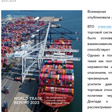
10.01.2024
Всемирная 
опубликовала
ВТО
отмечае
торговой сист
было основ
взаимозав
способствуют
Однако в по
такие как гео
неравенства 
опасениям, чт
чрезмерным
усилили дав
торговые отн
политике че
Докладе о 
рассматриваю