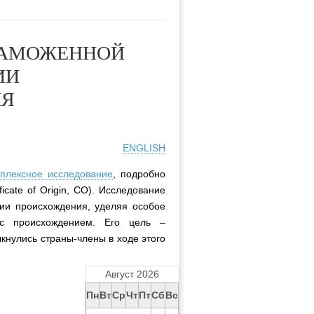
ТАМОЖЕННОЙ
ИИ
ИЯ
ENGLISH
мплексное исследование
, подробно
ate of Origin, СО). Исследование
ии происхождения, уделяя особое
 с происхождением. Его цель –
лкнулись страны-члены в ходе этого
Август 2026
Пн
Вт
Ср
Чт
Пт
Сб
Вс