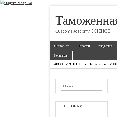
Таможенна
Сustoms academy: SCIENCE
Skip
Main
О проекте
Новости
Академия
to
menu
content
Контакты
Sub
ABOUT PROJECT
NEWS
PUBL
menu
Найти:
TELEGRAM