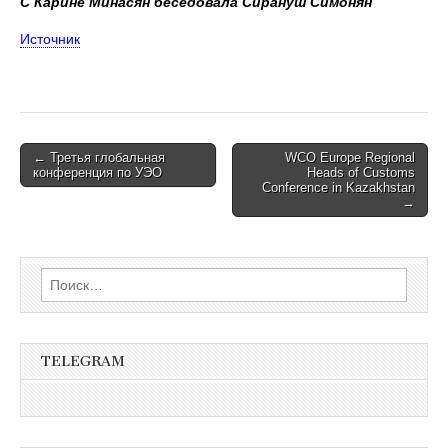
С Карине Минасян беседовала Сирануш Симонян
Источник
Post
← Третья глобальная
WCO Europe Regional
конференция по УЭО
Heads of Customs
navigation
Conference in Kazakhstan
→
Найти:
TELEGRAM