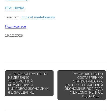
РТА: НАУКА
Telegram:
https://t.me/teloneum
Подписаться
15.12.2025
Post
← РАБОЧАЯ ГРУППА ПО
РУКОВОДСТВО ПО
ИЗМЕРЕНИЮ
СОСТАВЛЕНИЮ
navigation
ЭЛЕКТРОННОЙ
СТАТИСТИЧЕСКИХ
КОММЕРЦИИ И
ДАННЫХ О ЦИФРОВОЙ
ЦИФРОВОЙ ЭКОНОМИКИ,
ЭКОНОМИКЕ 2020 ГОДА
6-Е ЗАСЕДАНИЕ
(ПЕРЕСМОТРЕННОЕ
ИЗДАНИЕ) →