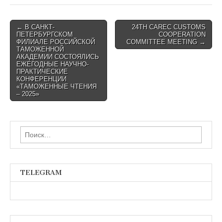
Post
← В САНКТ-
24TH CAREC CUSTOMS
ПЕТЕРБУРГСКОМ
COOPERATION
navigation
ФИЛИАЛЕ РОССИЙСКОЙ
COMMITTEE MEETING →
ТАМОЖЕННОЙ
АКАДЕМИИ СОСТОЯЛИСЬ
ЕЖЕГОДНЫЕ НАУЧНО-
ПРАКТИЧЕСКИЕ
КОНФЕРЕНЦИИ
«ТАМОЖЕННЫЕ ЧТЕНИЯ
– 2025»
Найти:
TELEGRAM