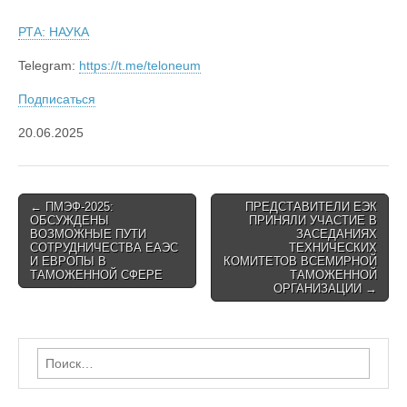
РТА: НАУКА
Telegram:
https://t.me/teloneum
Подписаться
20.06.2025
Post
← ПМЭФ-2025:
ПРЕДСТАВИТЕЛИ ЕЭК
ОБСУЖДЕНЫ
ПРИНЯЛИ УЧАСТИЕ В
navigation
ВОЗМОЖНЫЕ ПУТИ
ЗАСЕДАНИЯХ
СОТРУДНИЧЕСТВА ЕАЭС
ТЕХНИЧЕСКИХ
И ЕВРОПЫ В
КОМИТЕТОВ ВСЕМИРНОЙ
ТАМОЖЕННОЙ СФЕРЕ
ТАМОЖЕННОЙ
ОРГАНИЗАЦИИ →
Найти: