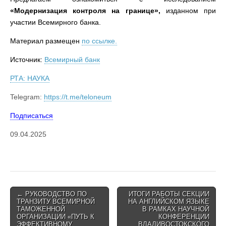
«Модернизация контроля на границе»,
изданном при
участии Всемирного банка.
Материал размещен
по ссылке.
Источник:
Всемирный банк
РТА: НАУКА
Telegram:
https://t.me/teloneum
Подписаться
09.04.2025
Post
← РУКОВОДСТВО ПО
ИТОГИ РАБОТЫ СЕКЦИИ
ТРАНЗИТУ ВСЕМИРНОЙ
НА АНГЛИЙСКОМ ЯЗЫКЕ
navigation
ТАМОЖЕННОЙ
В РАМКАХ НАУЧНОЙ
ОРГАНИЗАЦИИ «ПУТЬ К
КОНФЕРЕНЦИИ
ЭФФЕКТИВНОМУ
ВЛАДИВОСТОКСКОГО