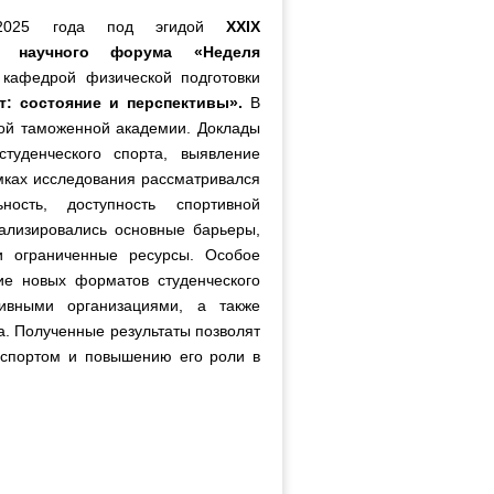
2025 года под эгидой
XXIX
о научного форума «Неделя
кафедрой физической подготовки
т: состояние и перспективы».
В
кой таможенной академии. Доклады
туденческого спорта, выявление
мках исследования рассматривался
ность, доступность спортивной
ализировались основные барьеры,
 и ограниченные ресурсы. Особое
ие новых форматов студенческого
ивными организациями, а также
. Полученные результаты позволят
 спортом и повышению его роли в