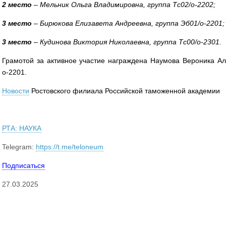
2 место
– Мельник Ольга Владимировна, группа Тс02/о-2202;
3 место
– Бирюкова Елизавета Андреевна, группа Эб01/о-2201;
3 место
– Кудинова Виктория Николаевна, группа Тс00/о-2301.
Грамотой за активное участие награждена Наумова Вероника Але
о-2201.
Новости
Ростовского филиала Российской таможенной академии
РТА: НАУКА
Telegram:
https://t.me/teloneum
Подписаться
27.03.2025