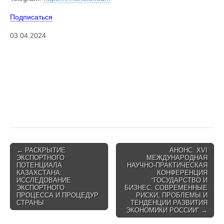
Подписаться
03.04.2024
Post
← РАСКРЫТИЕ
АНОНС: XVI
ЭКСПОРТНОГО
МЕЖДУНАРОДНАЯ
navigation
ПОТЕНЦИАЛА
НАУЧНО-ПРАКТИЧЕСКАЯ
КАЗАХСТАНА:
КОНФЕРЕНЦИЯ
ИССЛЕДОВАНИЕ
“ГОСУДАРСТВО И
ЭКСПОРТНОГО
БИЗНЕС. СОВРЕМЕННЫЕ
ПРОЦЕССА И ПРОЦЕДУР
РИСКИ, ПРОБЛЕМЫ И
СТРАНЫ
ТЕНДЕНЦИИ РАЗВИТИЯ
ЭКОНОМИКИ РОССИИ” →