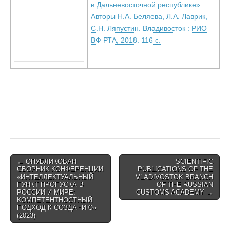
в Дальневосточной республике».
Авторы Н.А. Беляева, Л.А. Лаврик,
С.Н. Ляпустин. Владивосток : РИО
ВФ РТА, 2018. 116 с.
Post
← ОПУБЛИКОВАН
SCIENTIFIC
СБОРНИК КОНФЕРЕНЦИИ
PUBLICATIONS OF THE
navigation
«ИНТЕЛЛЕКТУАЛЬНЫЙ
VLADIVOSTOK BRANCH
ПУНКТ ПРОПУСКА В
OF THE RUSSIAN
РОССИИ И МИРЕ:
CUSTOMS ACADEMY →
КОМПЕТЕНТНОСТНЫЙ
ПОДХОД К СОЗДАНИЮ»
(2023)