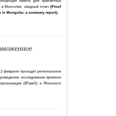
концепции пакета для транзитных
х в Монголии: сводный отчет
(Proof
 in Mongolia: a summary report).
таможенное
12 февраля проходит региональное
проведению исследования времени
организации (ВТамО) и Японского