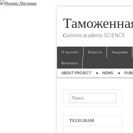
Таможенна
Сustoms academy: SCIENCE
Skip
Main
О проекте
Новости
Академия
to
menu
content
Контакты
Sub
ABOUT PROJECT
NEWS
PUBL
menu
Найти:
TELEGRAM