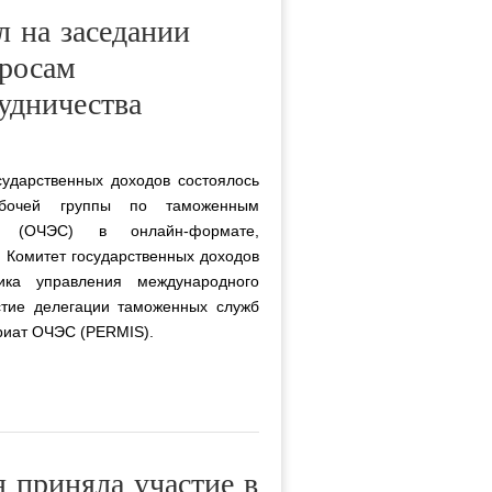
л на заседании
росам
удничества
сударственных доходов состоялось
абочей группы по таможенным
ва (ОЧЭС) в онлайн-формате,
я Комитет государственных доходов
ика управления международного
стие делегации таможенных служб
риат ОЧЭС (PERMIS).
 приняла участие в