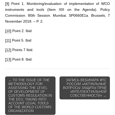
[9]
Point 1. Monitoring/evaluation of implementation of WCO
instruments and tools (Item XIII on the Agenda). Policy
Commission. 80th Session. Mumbai. SP0660E1a. Brussels, 7
November 2018. – P. 2.
[10]
Point 2. Ibid.
[11]
Point 5. Ibid
[12]
Points 7 Ibid.
[13]
Point 8. Ibid.
Post
← TO THE ISSUE OF THE
ЗАПИСЬ ВЕБИНАРА ФТС
METHODOLOGY FOR
РОССИИ «АКТУАЛЬНЫЕ
navigation
ASSESSING THE LEVEL
ВОПРОСЫ ЗАЩИТЫ ПРАВ
OF DEVELOPMENT OF
ИНТЕЛЛЕКТУАЛЬНОЙ
CUSTOMS REGULATION IN
СОБСТВЕННОСТИ» →
THE EEU, TAKING INTO
ACCOUNT LEGAL TOOLS
OF THE WORLD CUSTOMS
ORGANIZATION