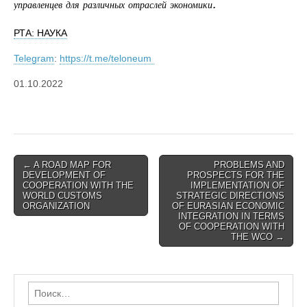
управленцев для различных отраслей экономики.
РТА: НАУКА
Telegram
:
https://t.me/teloneum
01.10.2022
Post
← A ROAD MAP FOR
PROBLEMS AND
DEVELOPMENT OF
PROSPECTS FOR THE
navigation
COOPERATION WITH THE
IMPLEMENTATION OF
WORLD CUSTOMS
STRATEGIC DIRECTIONS
ORGANIZATION
OF EURASIAN ECONOMIC
INTEGRATION IN TERMS
OF COOPERATION WITH
THE WCO →
Найти: